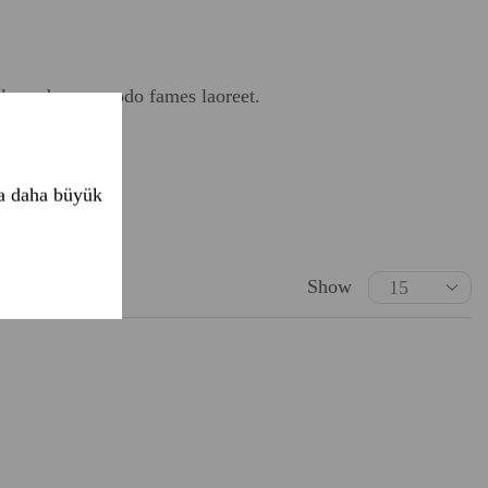
malesuada commodo fames laoreet.
ya daha büyük
Show