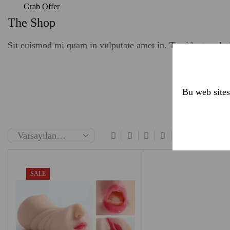
Grab Offer
The Shop
Sit euismod mi quam in vulputate amet in. Tincidunt scele
Bu web sites
SALE