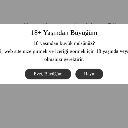
risque convallis amet id et viverra euismod aliquam. Tellus 
18+ Yaşından Büyüğüm
18 yaşından büyük müsünüz?
i, web sitemize girmek ve içeriği görmek için 18 yaşında ve
olmanızı gerektirir.
Evet, Büyüğüm
Hayır